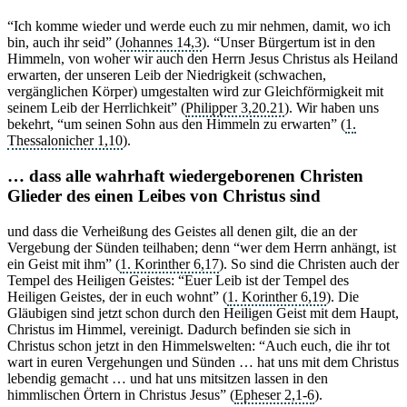
“Ich komme wieder und werde euch zu mir nehmen, damit, wo ich
bin, auch ihr seid” (
Johannes 14,3
). “Unser Bürgertum ist in den
Himmeln, von woher wir auch den Herrn Jesus Christus als Heiland
erwarten, der unseren Leib der Niedrigkeit (schwachen,
vergänglichen Körper) umgestalten wird zur Gleichförmigkeit mit
seinem Leib der Herrlichkeit” (
Philipper 3,20.21
). Wir haben uns
bekehrt, “um seinen Sohn aus den Himmeln zu erwarten” (
1.
Thessalonicher 1,10
).
… dass alle wahrhaft wiedergeborenen Christen
Glieder des einen Leibes von Christus sind
und dass die Verheißung des Geistes all denen gilt, die an der
Vergebung der Sünden teilhaben; denn “wer dem Herrn anhängt, ist
ein Geist mit ihm” (
1. Korinther 6,17
). So sind die Christen auch der
Tempel des Heiligen Geistes: “Euer Leib ist der Tempel des
Heiligen Geistes, der in euch wohnt” (
1. Korinther 6,19
). Die
Gläubigen sind jetzt schon durch den Heiligen Geist mit dem Haupt,
Christus im Himmel, vereinigt. Dadurch befinden sie sich in
Christus schon jetzt in den Himmelswelten: “Auch euch, die ihr tot
wart in euren Vergehungen und Sünden … hat uns mit dem Christus
lebendig gemacht … und hat uns mitsitzen lassen in den
himmlischen Örtern in Christus Jesus” (
Epheser 2,1-6
).