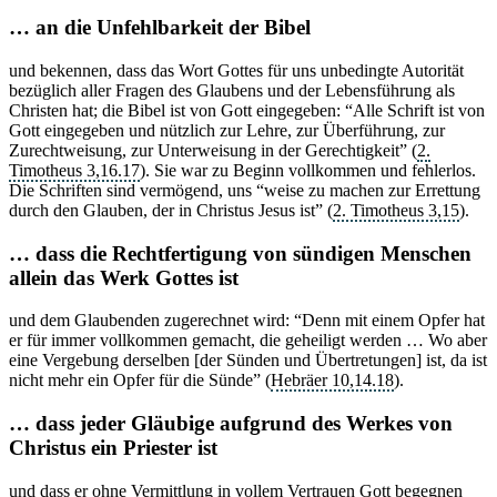
… an die Unfehlbarkeit der Bibel
und bekennen, dass das Wort Gottes für uns unbedingte Autorität
bezüglich aller Fragen des Glaubens und der Lebensführung als
Christen hat; die Bibel ist von Gott eingegeben: “Alle Schrift ist von
Gott eingegeben und nützlich zur Lehre, zur Überführung, zur
Zurechtweisung, zur Unterweisung in der Gerechtigkeit” (
2.
Timotheus 3,16.17
). Sie war zu Beginn vollkommen und fehlerlos.
Die Schriften sind vermögend, uns “weise zu machen zur Errettung
durch den Glauben, der in Christus Jesus ist” (
2. Timotheus 3,15
).
… dass die Rechtfertigung von sündigen Menschen
allein das Werk Gottes ist
und dem Glaubenden zugerechnet wird: “Denn mit einem Opfer hat
er für immer vollkommen gemacht, die geheiligt werden … Wo aber
eine Vergebung derselben [der Sünden und Übertretungen] ist, da ist
nicht mehr ein Opfer für die Sünde” (
Hebräer 10,14.18
).
… dass jeder Gläubige aufgrund des Werkes von
Christus ein Priester ist
und dass er ohne Vermittlung in vollem Vertrauen Gott begegnen