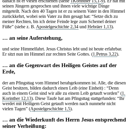
danach ist er vielen erschienen (siehe
1Korinther 15,1-9
). Er hat mit
seinen Jüngern gesprochen und ihnen viele wichtige Dinge
mitgeteilt. Nach den 40 Tagen ist er zu seinem Vater in den Himmel
zurückkehrt, wobei sein Vater zu ihm gesagt hat: “Setze dich zu
meiner Rechten, bis ich deine Feinde lege zum Schemel deiner
Füße” (siehe z. B.
Apostelgeschichte 2,34
und
Hebräer 1,13
).
… an seine Auferstehung,
und seine Himmelfahrt. Jesus Christus lebt und ist heute erfahrbar.
Er sitzt nun im Himmel zur rechten Seite Gottes. (
1.Petrus 3,22
).
… an die Gegenwart des Heiligen Geistes auf der
Erde,
der am Pfingsttag vom Himmel herabgekommen ist. Alle, die diesen
Geist besitzen, bilden dadurch einen Leib (eine Einheit) : “Denn
auch in einem Geist sind wir alle zu einem Leib getauft worden” (
1.
Korinther 12,13
). Diese Taufe hat am Pfingsttag stattgefunden: “Ihr
werdet mit Heiligem Geist getauft werden nach nunmehr nicht
vielen Tagen” (
Apostelgeschichte 1,5
).
… an die Wiederkunft des Herrn Jesus entsprechend
seiner Verheißung: