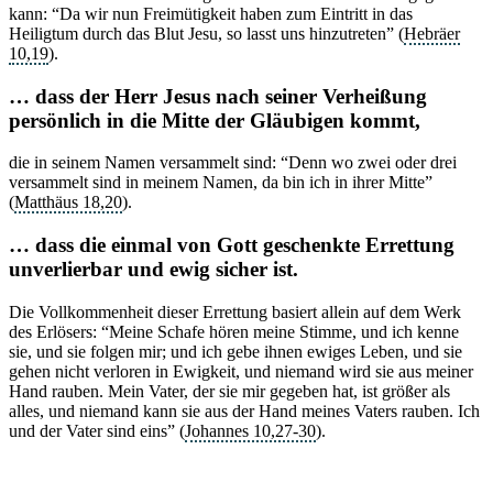
kann: “Da wir nun Freimütigkeit haben zum Eintritt in das
Heiligtum durch das Blut Jesu, so lasst uns hinzutreten” (
Hebräer
10,19
).
… dass der Herr Jesus nach seiner Verheißung
persönlich in die Mitte der Gläubigen kommt,
die in seinem Namen versammelt sind: “Denn wo zwei oder drei
versammelt sind in meinem Namen, da bin ich in ihrer Mitte”
(
Matthäus 18,20
).
… dass die einmal von Gott geschenkte Errettung
unverlierbar und ewig sicher ist.
Die Vollkommenheit dieser Errettung basiert allein auf dem Werk
des Erlösers: “Meine Schafe hören meine Stimme, und ich kenne
sie, und sie folgen mir; und ich gebe ihnen ewiges Leben, und sie
gehen nicht verloren in Ewigkeit, und niemand wird sie aus meiner
Hand rauben. Mein Vater, der sie mir gegeben hat, ist größer als
alles, und niemand kann sie aus der Hand meines Vaters rauben. Ich
und der Vater sind eins” (
Johannes 10,27-30
).