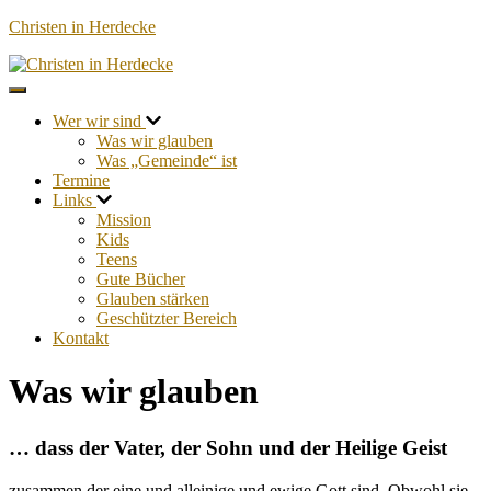
Christen in Herdecke
Navigation umschalten
Wer wir sind
Was wir glauben
Was „Gemeinde“ ist
Termine
Links
Mission
Kids
Teens
Gute Bücher
Glauben stärken
Geschützter Bereich
Kontakt
Was wir glauben
… dass der Vater, der Sohn und der Heilige Geist
zusammen der eine und alleinige und ewige Gott sind. Obwohl sie